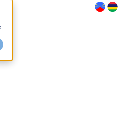
Datanalysis
BusinessLab
b
Partenaire Tableau
Notre histoire
Contact
Soon