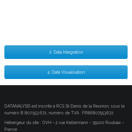
2. Data Integration
4. Data Visualisation
DATANALYSIS est inscrite à RCS
St-Denis de la Reunion
, sous le
numéro
B 807 553 672, numéro de TVA : FR86807553672
Hébergeur du site : OVH
–
2 rue Kellermann – 59100 Roubaix –
France